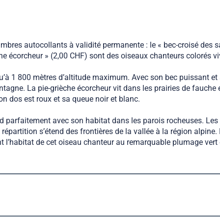
res autocollants à validité permanente : le « bec-croisé des sa
èche écorcheur » (2,00 CHF) sont des oiseaux chanteurs colorés v
usqu’à 1 800 mètres d’altitude maximum. Avec son bec puissant e
ntagne. La pie-grièche écorcheur vit dans les prairies de fauche e
on dos est roux et sa queue noir et blanc.
nd parfaitement avec son habitat dans les parois rocheuses. Les 
e répartition s’étend des frontières de la vallée à la région alpi
t l’habitat de cet oiseau chanteur au remarquable plumage vert 