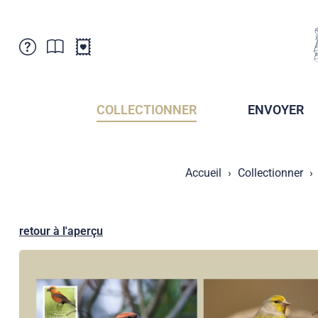
Service Clientele
Actualités
Points de vente
Abonnement
COLLECTIONNER
ENVOYER
Newsletter
Brochures
Archives des Brochures
Musée de la poste du Liechtenstein
Accueil
Collectionner
Archives des timbrage
Sociétés de collectionneurs
Presse / Médias
Crypto Timbres
Principauté de Liechtenstein
Postcrossing
retour à l'aperçu
Stamp Manager