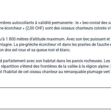
res autocollants à validité permanente : le « bec-croisé des sa
èche écorcheur » (2,00 CHF) sont des oiseaux chanteurs colorés v
usqu’à 1 800 mètres d’altitude maximum. Avec son bec puissant e
ntagne. La pie-grièche écorcheur vit dans les prairies de fauche e
on dos est roux et sa queue noir et blanc.
nd parfaitement avec son habitat dans les parois rocheuses. Les 
e répartition s’étend des frontières de la vallée à la région alpi
t l’habitat de cet oiseau chanteur au remarquable plumage vert 