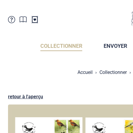
Service Clientele
Actualités
Points de vente
Abonnement
COLLECTIONNER
ENVOYER
Newsletter
Brochures
Archives des Brochures
Musée de la poste du Liechtenstein
Accueil
Collectionner
Archives des timbrage
Sociétés de collectionneurs
Presse / Médias
Crypto Timbres
Principauté de Liechtenstein
Postcrossing
retour à l'aperçu
Stamp Manager