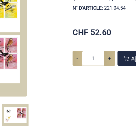
N° D'ARTICLE:
221.04.54
CHF
52.60
-
+
Aj