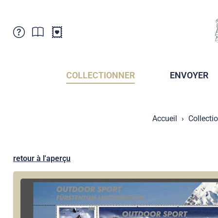
Service Clientele
Actualités
Points de vente
Abonnement
COLLECTIONNER
ENVOYER
Newsletter
Brochures
Archives des Brochures
Musée de la poste du Liechtenstein
Accueil
Collecti
Archives des timbrage
Sociétés de collectionneurs
Presse / Médias
Crypto Timbres
Principauté de Liechtenstein
Postcrossing
retour à l'aperçu
Stamp Manager