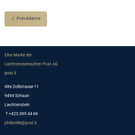
Précédente
Eine Marke der
Liechtensteinischen Post AG
post.li
Alte Zollstrasse 11
9494 Schaan
Liechtenstein
T +423 399 44 66
philatelie@post.li