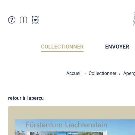
Service Clientele
Actualités
Points de vente
Abonnement
COLLECTIONNER
ENVOYER
Newsletter
Brochures
Archives des Brochures
Musée de la poste du Liechtenstein
Accueil
Collectionner
Aperç
Archives des timbrage
Sociétés de collectionneurs
Presse / Médias
Crypto Timbres
Principauté de Liechtenstein
Postcrossing
retour à l'aperçu
Stamp Manager