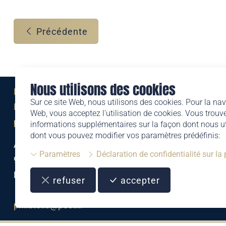
Précédente
Nous utilisons des cookies
Eine Marke der
Sur ce site Web, nous utilisons des cookies. Pour la nav
Liechtensteinischen Post AG
Web, vous acceptez l'utilisation de cookies. Vous trouve
post.li
informations supplémentaires sur la façon dont nous uti
dont vous pouvez modifier vos paramètres prédéfinis:
Alte Zollstrasse 11
Paramètres
Déclaration de confidentialité sur la
9494 Schaan
Liechtenstein
refuser
accepter
T +423 399 44 66
philatelie@post.li