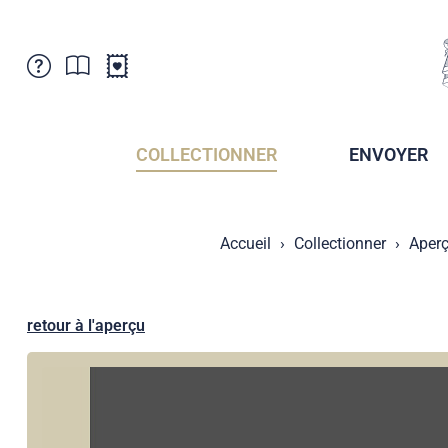
Service Clientele
Actualités
Points de vente
Abonnement
COLLECTIONNER
ENVOYER
Newsletter
Brochures
Archives des Brochures
Musée de la poste du Liechtenstein
Accueil
Collectionner
Aperç
Archives des timbrage
Sociétés de collectionneurs
Presse / Médias
Crypto Timbres
Principauté de Liechtenstein
Postcrossing
retour à l'aperçu
Stamp Manager