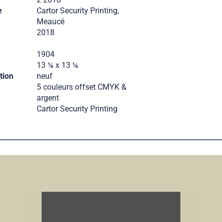
e
Cartor Security Printing,
Meaucé
2018
1904
13 ¼ x 13 ¼
tion
neuf
5 couleurs offset CMYK &
argent
Cartor Security Printing