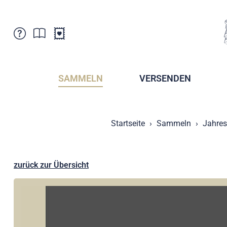
Kundenbetreuung
Aktuelles
Verkaufsstellen
Abonnemente
SAMMELN
VERSENDEN
Newsletter
Broschüren
Broschüren - Archiv
Postmuseum
Startseite
Sammeln
Jahres
Stempel - Archiv
Sammlervereine
Presse / Medien
Kryptobriefmarken
Fürstentum Liechtenstein
Postcrossing
zurück zur Übersicht
Stamp Manager