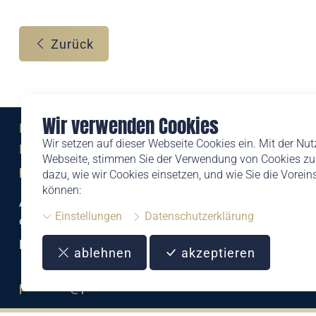
Zurück
Wir verwenden Cookies
Eine Marke der
Wir setzen auf dieser Webseite Cookies ein. Mit der Nu
Liechtensteinischen Post AG
Webseite, stimmen Sie der Verwendung von Cookies zu.
post.li
dazu, wie wir Cookies einsetzen, und wie Sie die Vorei
können:
Alte Zollstrasse 11
Einstellungen
Datenschutzerklärung
9494 Schaan
Liechtenstein
ablehnen
akzeptieren
T +423 399 44 66
philatelie@post.li