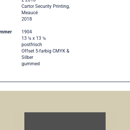
Cartor Security Printing,
Meaucé
2018
ummer
1904
13 ¼ x 13 ¼
postfrisch
Offset 5-farbig CMYK &
Silber
gummed