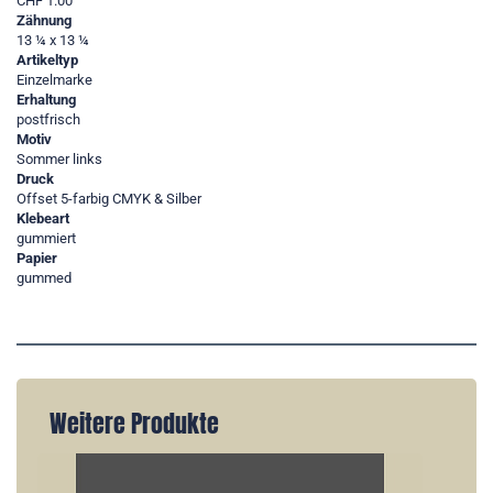
CHF 1.00
Zähnung
13 ¼ x 13 ¼
Artikeltyp
Einzelmarke
Erhaltung
postfrisch
Motiv
Sommer links
Druck
Offset 5-farbig CMYK & Silber
Klebeart
gummiert
Papier
gummed
Weitere Produkte