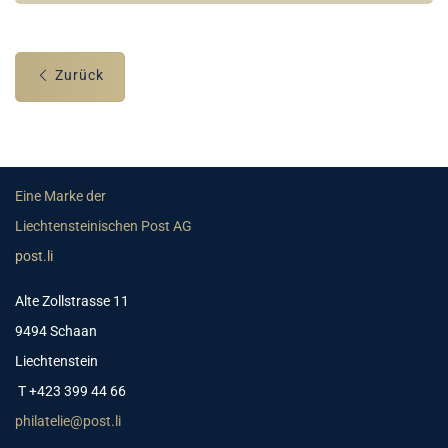
Zurück
Eine Marke der
Liechtensteinischen Post AG
post.li
Alte Zollstrasse 11
9494 Schaan
Liechtenstein
T +423 399 44 66
philatelie@post.li