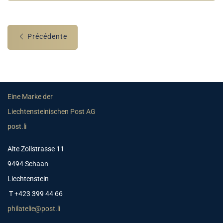
Précédente
Eine Marke der
Liechtensteinischen Post AG
post.li
Alte Zollstrasse 11
9494 Schaan
Liechtenstein
T +423 399 44 66
philatelie@post.li