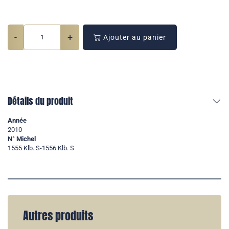
-
+
Ajouter au panier
Détails du produit
Année
2010
N° Michel
1555 Klb. S-1556 Klb. S
Autres produits