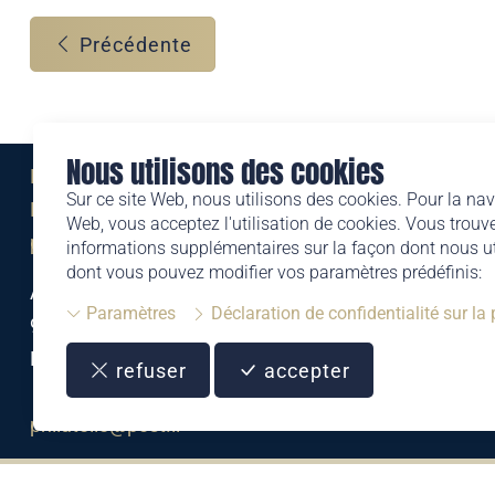
Précédente
Nous utilisons des cookies
Eine Marke der
Sur ce site Web, nous utilisons des cookies. Pour la nav
Liechtensteinischen Post AG
Web, vous acceptez l'utilisation de cookies. Vous trouve
post.li
informations supplémentaires sur la façon dont nous uti
dont vous pouvez modifier vos paramètres prédéfinis:
Alte Zollstrasse 11
Paramètres
Déclaration de confidentialité sur la
9494 Schaan
Liechtenstein
refuser
accepter
T +423 399 44 66
philatelie@post.li