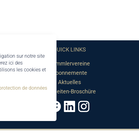
QUICK LINKS
igation sur notre site
rez ici des
Sammlervereine
lisons les cookies et
Abonnemente
Aktuelles
 protection de données
Neuheiten-Broschüre
©2026 by Philatelie Liechtenstein | All rights reserved