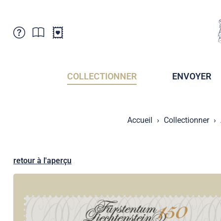
Service Clientele
Actualités
Points de vente
Abonnement
COLLECTIONNER
ENVOYER
Newsletter
Brochures
Archives des Brochures
Musée de la poste du Liechtenstein
Accueil
Collectionner
Archives des timbrage
Sociétés de collectionneurs
Presse / Médias
Crypto Timbres
Principauté de Liechtenstein
Postcrossing
retour à l'aperçu
Stamp Manager