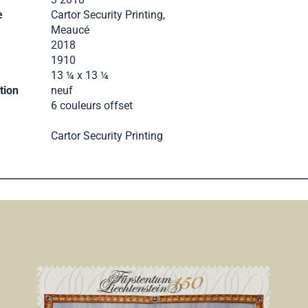
e
Cartor Security Printing,
Meaucé
2018
1910
13 ¼ x 13 ¼
tion
neuf
6 couleurs offset
Cartor Security Printing