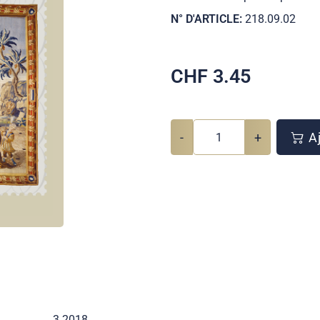
N° D'ARTICLE:
218.09.02
CHF
3.45
-
+
Aj
3 2018