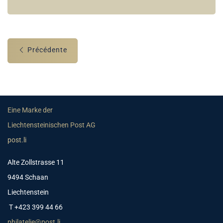
Précédente
Eine Marke der
Liechtensteinischen Post AG
post.li
Alte Zollstrasse 11
9494 Schaan
Liechtenstein
T +423 399 44 66
philatelie@post.li