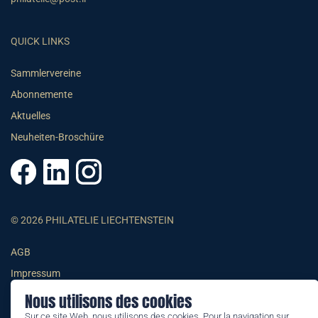
QUICK LINKS
Sammlervereine
Abonnemente
Aktuelles
Neuheiten-Broschüre
© 2026 PHILATELIE LIECHTENSTEIN
AGB
Impressum
Datenschutzerklärung
Nous utilisons des cookies
Sur ce site Web, nous utilisons des cookies. Pour la navigation sur