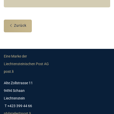
Zurück
Eine Marke der
Liechtensteinischen Post AG
post.li
Alte Zollstrasse 11
9494 Schaan
Liechtenstein
T +423 399 44 66
philatelie@post.li