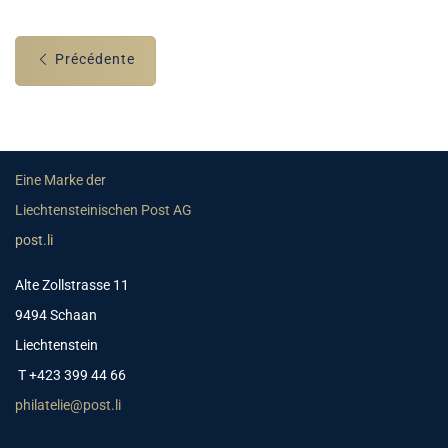
Précédente
Eine Marke der
Liechtensteinischen Post AG
post.li
Alte Zollstrasse 11
9494 Schaan
Liechtenstein
T +423 399 44 66
philatelie@post.li