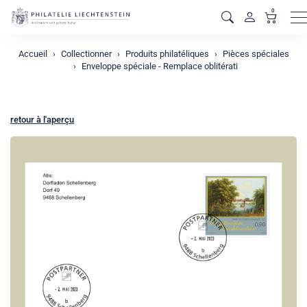
0
M
Accueil
Collectionner
Produits philatéliques
Pièces spéciales
Enveloppe spéciale - Remplace oblitérati
retour à l'aperçu