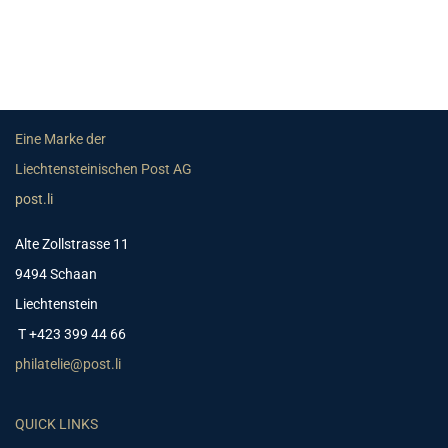
Eine Marke der
Liechtensteinischen Post AG
post.li
Alte Zollstrasse 11
9494 Schaan
Liechtenstein
T +423 399 44 66
philatelie@post.li
QUICK LINKS