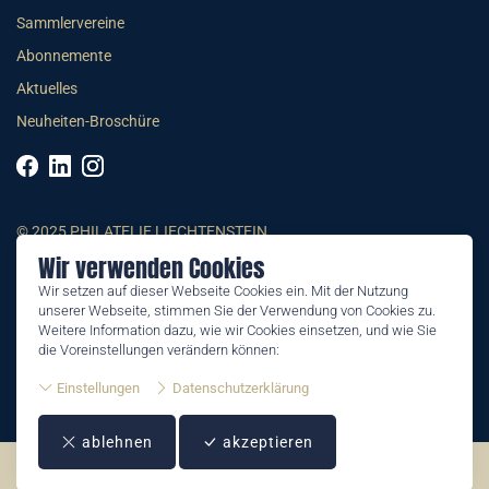
Sammlervereine
Abonnemente
Aktuelles
Neuheiten-Broschüre
© 2025 PHILATELIE LIECHTENSTEIN
Wir verwenden Cookies
AGB
Wir setzen auf dieser Webseite Cookies ein. Mit der Nutzung
unserer Webseite, stimmen Sie der Verwendung von Cookies zu.
Impressum
Weitere Information dazu, wie wir Cookies einsetzen, und wie Sie
Datenschutzerklärung
die Voreinstellungen verändern können:
Einstellungen
Datenschutzerklärung
ablehnen
akzeptieren
©2026 by Philatelie Liechtenstein | All rights reserved