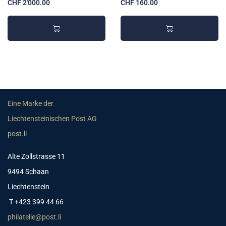
CHF 2'000.00
CHF 160.00
Eine Marke der
Liechtensteinischen Post AG
post.li
Alte Zollstrasse 11
9494 Schaan
Liechtenstein
T +423 399 44 66
philatelie@post.li