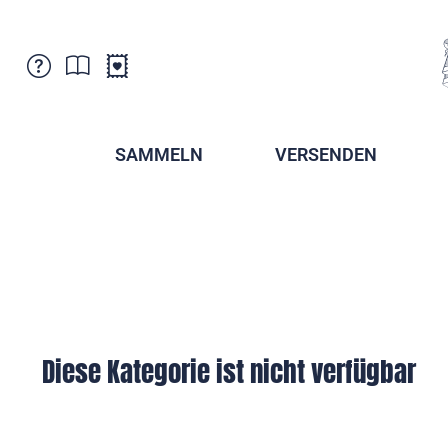
Kundenbetreuung
Aktuelles
Verkaufsstellen
Abonnemente
SAMMELN
VERSENDEN
Newsletter
Broschüren
Broschüren - Archiv
Postmuseum
Stempel - Archiv
Sammlervereine
Presse / Medien
Kryptobriefmarken
Fürstentum Liechtenstein
Postcrossing
Stamp Manager
Diese Kategorie ist nicht verfügbar