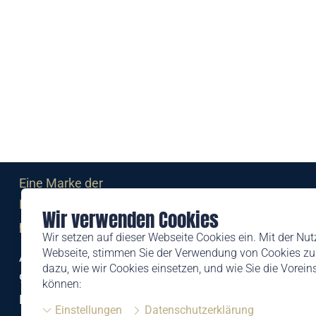
Eine Marke der
Liechtensteinischen Post AG
Wir verwenden Cookies
post.li
Wir setzen auf dieser Webseite Cookies ein. Mit der Nu
Webseite, stimmen Sie der Verwendung von Cookies zu.
Alte Zollstrasse 11
dazu, wie wir Cookies einsetzen, und wie Sie die Vorei
9494 Schaan
können:
Liechtenstein
Einstellungen
Datenschutzerklärung