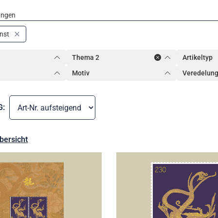
ungen
nst
Thema 2
Artikeltyp
Motiv
Veredelun
G:
bersicht