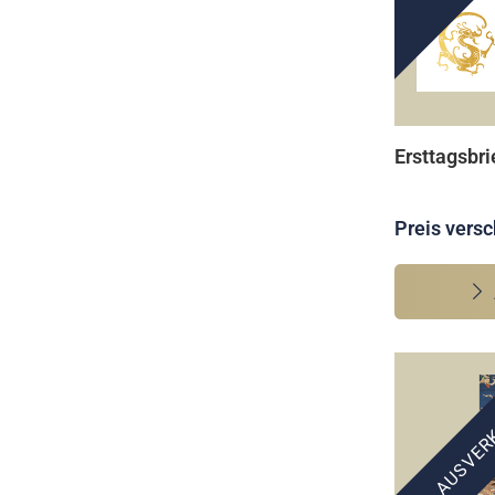
Ersttagsbri
Preis versc
AUSVER