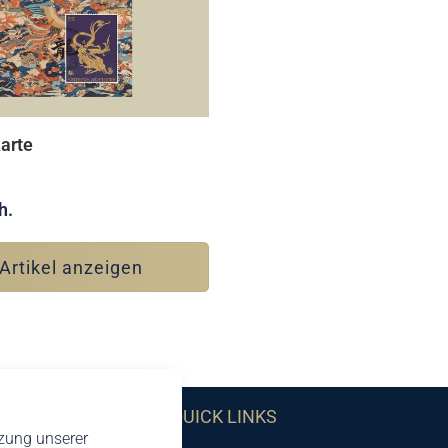
arte
h.
Artikel anzeigen
QUICK LINKS
tzung unserer