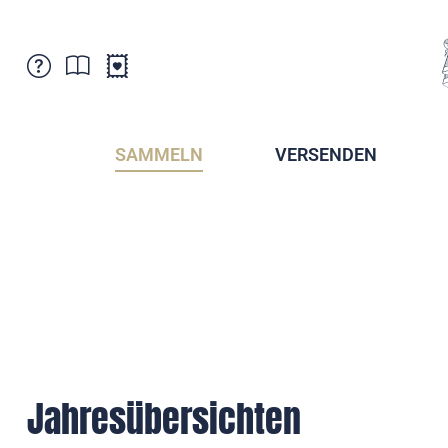
Kundenbetreuung
Aktuelles
Verkaufsstellen
Abonnemente
SAMMELN
VERSENDEN
Newsletter
Broschüren
Broschüren - Archiv
Postmuseum
Stempel - Archiv
Sammlervereine
Presse / Medien
Kryptobriefmarken
Fürstentum Liechtenstein
Postcrossing
Stamp Manager
Jahresübersichten