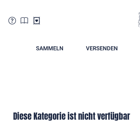
Kundenbetreuung
Aktuelles
Verkaufsstellen
Abonnemente
SAMMELN
VERSENDEN
Newsletter
Broschüren
Broschüren - Archiv
Postmuseum
Stempel - Archiv
Sammlervereine
Presse / Medien
Kryptobriefmarken
Fürstentum Liechtenstein
Postcrossing
Stamp Manager
Diese Kategorie ist nicht verfügbar