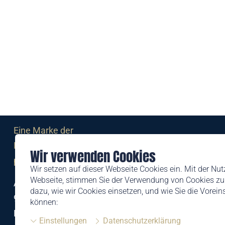
Eine Marke der
Liechtensteinischen Post AG
Wir verwenden Cookies
post.li
Wir setzen auf dieser Webseite Cookies ein. Mit der Nu
Webseite, stimmen Sie der Verwendung von Cookies zu.
Alte Zollstrasse 11
dazu, wie wir Cookies einsetzen, und wie Sie die Vorei
9494 Schaan
können:
Liechtenstein
Einstellungen
Datenschutzerklärung