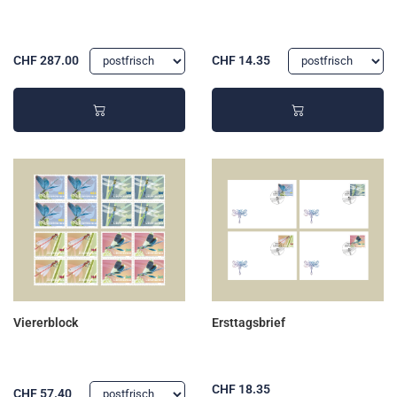
CHF 287.00
CHF 14.35
Viererblock
Ersttagsbrief
CHF 18.35
CHF 57.40