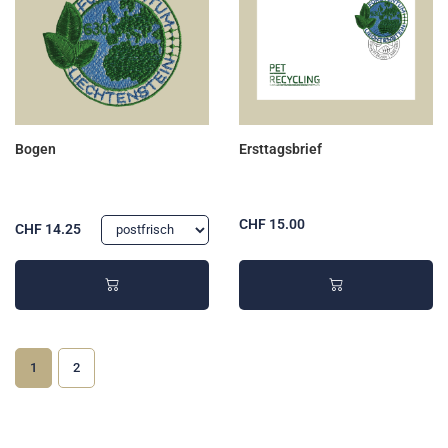
Bogen
Ersttagsbrief
CHF 15.00
CHF 14.25
1
2