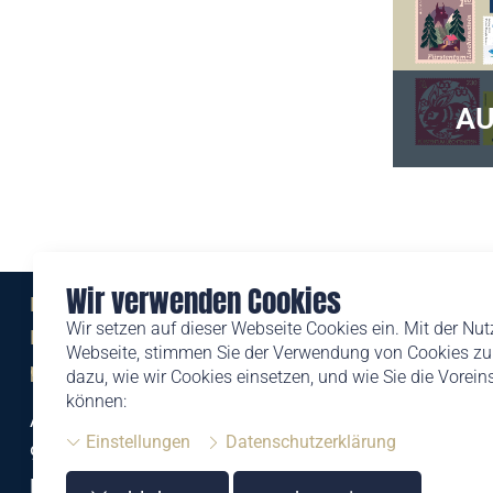
AU
Wir verwenden Cookies
Eine Marke der
Wir setzen auf dieser Webseite Cookies ein. Mit der Nu
Liechtensteinischen Post AG
Webseite, stimmen Sie der Verwendung von Cookies zu.
post.li
dazu, wie wir Cookies einsetzen, und wie Sie die Vorei
können:
Alte Zollstrasse 11
Einstellungen
Datenschutzerklärung
9494 Schaan
Liechtenstein