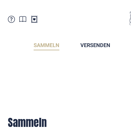
Kundenbetreuung
Aktuelles
Verkaufsstellen
Abonnemente
SAMMELN
VERSENDEN
Newsletter
Broschüren
Broschüren - Archiv
Postmuseum
Stempel - Archiv
Sammlervereine
Presse / Medien
Kryptobriefmarken
Fürstentum Liechtenstein
Postcrossing
Stamp Manager
Sammeln