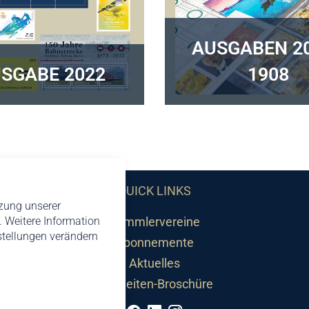
AUSGABEN 20
SGABE 2022
1908
QUICK LINKS
tzung unserer
 Weitere Information
Sammlervereine
nstellungen verändern
Abonnemente
Aktuelles
Neuheiten-Broschüre