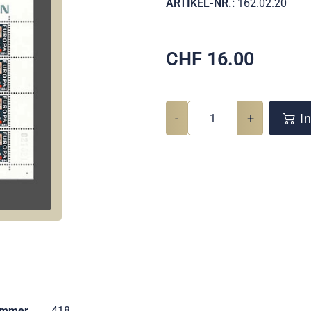
ARTIKEL-NR.:
162.02.20
CHF
16.00
-
+
In
ummer
418