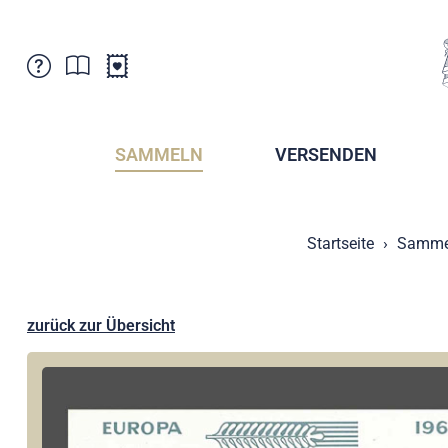
Kundenbetreuung
Aktuelles
Verkaufsstellen
Abonnemente
SAMMELN
VERSENDEN
Newsletter
Broschüren
Broschüren - Archiv
Postmuseum
Startseite
Samme
Stempel - Archiv
Sammlervereine
Presse / Medien
Kryptobriefmarken
Fürstentum Liechtenstein
Postcrossing
zurück zur Übersicht
Stamp Manager