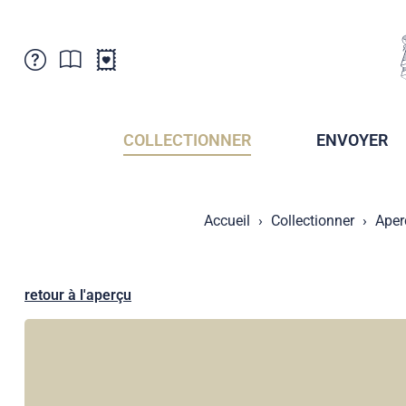
Service Clientele
Actualités
Points de vente
Abonnement
COLLECTIONNER
ENVOYER
Newsletter
Brochures
Archives des Brochures
Musée de la poste du Liechtenstein
Accueil
Collectionner
Aper
Archives des timbrage
Sociétés de collectionneurs
Presse / Médias
Crypto Timbres
Principauté de Liechtenstein
Postcrossing
retour à l'aperçu
Stamp Manager