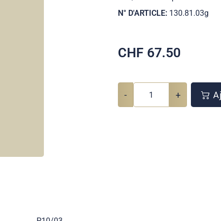
N° D'ARTICLE:
130.81.03g
CHF
67.50
-
+
Aj
P10/03