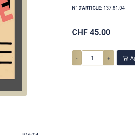
N° D'ARTICLE:
137.81.04
CHF
45.00
-
+
Aj
P16/04