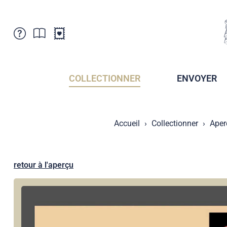
Service Clientele
Actualités
Points de vente
Abonnement
COLLECTIONNER
ENVOYER
Newsletter
Brochures
Archives des Brochures
Musée de la poste du Liechtenstein
Accueil
Collectionner
Aper
Archives des timbrage
Sociétés de collectionneurs
Presse / Médias
Crypto Timbres
Principauté de Liechtenstein
Postcrossing
retour à l'aperçu
Stamp Manager