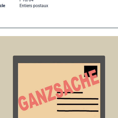
cle
Entiers postaux