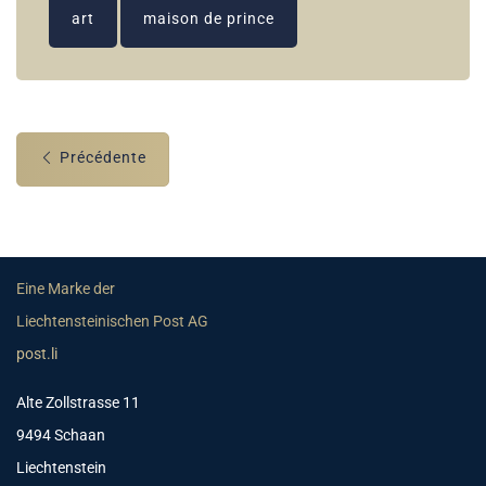
art
maison de prince
Précédente
Eine Marke der
Liechtensteinischen Post AG
post.li
Alte Zollstrasse 11
9494 Schaan
Liechtenstein