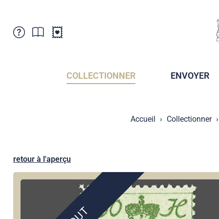
Service Clientele
Actualités
Points de vente
Abonnement
COLLECTIONNER
ENVOYER
Newsletter
Brochures
Archives des Brochures
Musée de la poste du Liechtenstein
Accueil
Collectionner
Archives des timbrage
Sociétés de collectionneurs
Presse / Médias
Crypto Timbres
Principauté de Liechtenstein
Postcrossing
retour à l'aperçu
Stamp Manager