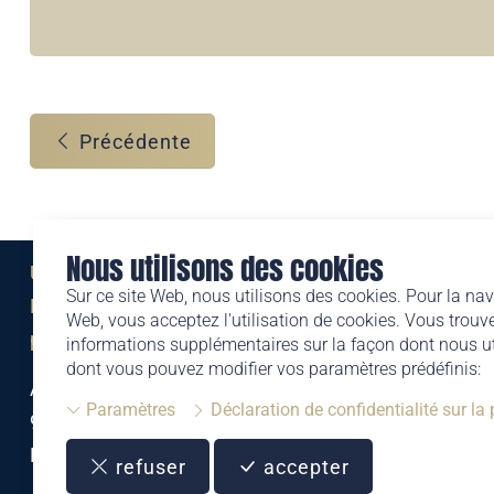
Précédente
Nous utilisons des cookies
Une marque de
Sur ce site Web, nous utilisons des cookies. Pour la nav
Liechtensteinischen Post AG
Web, vous acceptez l'utilisation de cookies. Vous trouve
post.li
informations supplémentaires sur la façon dont nous uti
dont vous pouvez modifier vos paramètres prédéfinis:
Alte Zollstrasse 11
Paramètres
Déclaration de confidentialité sur la
9494 Schaan
Liechtenstein
refuser
accepter
T +423 399 44 66