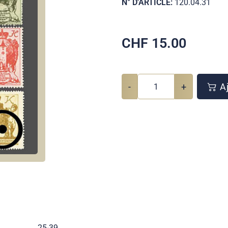
N° D'ARTICLE:
120.04.31
CHF
15.00
-
+
Aj
25-39