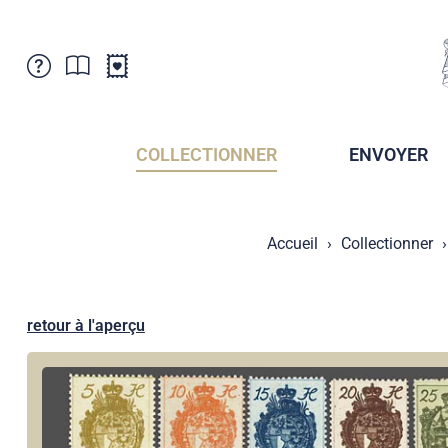
Service Clientele
Actualités
Points de vente
Abonnement
COLLECTIONNER
ENVOYER
Newsletter
Brochures
Archives des Brochures
Musée de la poste du Liechtenstein
Accueil
Collectionner
Archives des timbrage
Sociétés de collectionneurs
Presse / Médias
Crypto Timbres
Principauté de Liechtenstein
Postcrossing
retour à l'aperçu
Stamp Manager