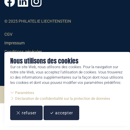
© 2025 PHILATELIE LIECHTENSTEIN
CGV
Impressum
Conditions générales
Nous utilisons des cookies
Informations juridiques
Sur ce site Web, nous utilisons des cookies. Pour la navigation sur
notre site Web, vous acceptez l'utilisation de cookies. Vous trouverez
ici des informations supplémentaires sur la façon dont nous utilisons
les cookies et dont vous pouvez modifier vos paramètres prédéfinis:
Paramètres
©2026 by Philatelie Liechtenstein | All rights reserved
Déclaration de confidentialité sur la protection de données
refuser
accepter