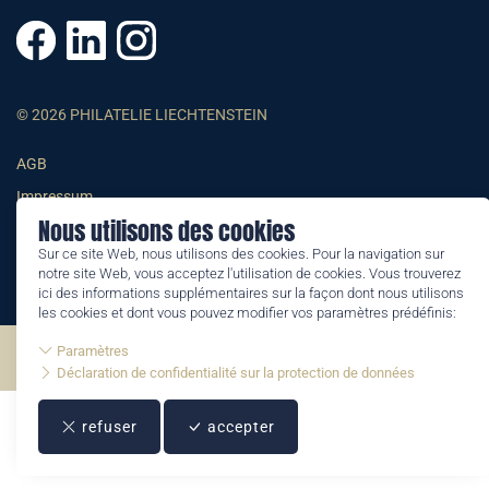
© 2026 PHILATELIE LIECHTENSTEIN
AGB
Impressum
Nous utilisons des cookies
Datenschutzerklärung
Sur ce site Web, nous utilisons des cookies. Pour la navigation sur
notre site Web, vous acceptez l'utilisation de cookies. Vous trouverez
ici des informations supplémentaires sur la façon dont nous utilisons
les cookies et dont vous pouvez modifier vos paramètres prédéfinis:
Paramètres
©2026 by Philatelie Liechtenstein | All rights reserved
Déclaration de confidentialité sur la protection de données
refuser
accepter