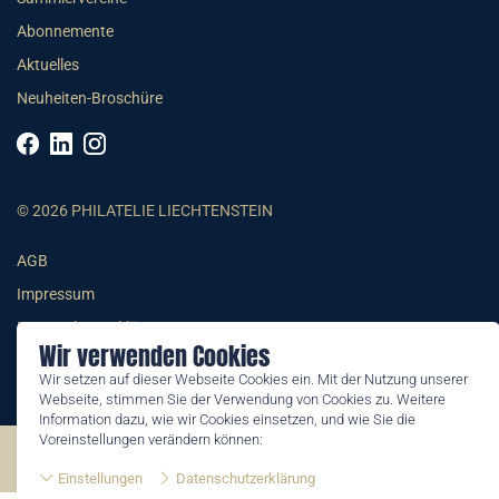
Abonnemente
Aktuelles
Neuheiten-Broschüre
© 2026 PHILATELIE LIECHTENSTEIN
AGB
Impressum
Datenschutzerklärung
Wir verwenden Cookies
Wir setzen auf dieser Webseite Cookies ein. Mit der Nutzung unserer
Webseite, stimmen Sie der Verwendung von Cookies zu. Weitere
Information dazu, wie wir Cookies einsetzen, und wie Sie die
Voreinstellungen verändern können:
©2026 by Philatelie Liechtenstein | All rights reserved
Einstellungen
Datenschutzerklärung