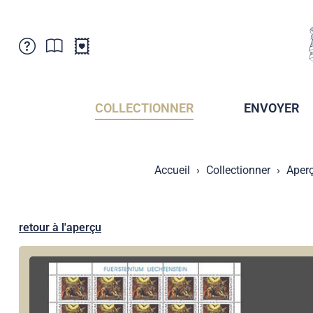
Service Clientele
Actualités
Points de vente
Abonnement
COLLECTIONNER
ENVOYER
Newsletter
Brochures
Archives des Brochures
Musée de la poste du Liechtenstein
Accueil
Collectionner
Aper
Archives des timbrage
Sociétés de collectionneurs
Presse / Médias
Crypto Timbres
Principauté de Liechtenstein
Postcrossing
retour à l'aperçu
Stamp Manager