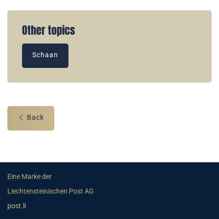
Other topics
Schaan
Back
Eine Marke der
Liechtensteinischen Post AG
post.li