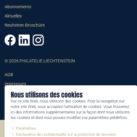
Abonnemente
Aktuelles
Neuheiten-Broschüre
© 2026 PHILATELIE LIECHTENSTEIN
AGB
Impressum
Nous utilisons des cookies
Datenschutzerklärung
Sur ce site Web, nous utilisons des cookies. Pour la navigation sur
notre site Web, vous acceptez l'utilisation de cookies. Vous trouverez
ici des informations supplémentaires sur la façon dont nous utilisons
les cookies et dont vous pouvez modifier vos paramètres prédéfinis:
Paramètres
©2026 by Philatelie Liechtenstein | All rights reserved
Déclaration de confidentialité sur la protection de données