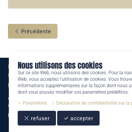
Précédente
Nous utilisons des cookies
Eine Marke der
Sur ce site Web, nous utilisons des cookies. Pour la nav
Liechtensteinischen Post AG
Web, vous acceptez l'utilisation de cookies. Vous trouve
post.li
informations supplémentaires sur la façon dont nous uti
dont vous pouvez modifier vos paramètres prédéfinis:
Alte Zollstrasse 11
Paramètres
Déclaration de confidentialité sur la
9494 Schaan
Liechtenstein
refuser
accepter
T +423 399 44 66