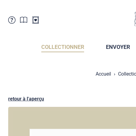
Service Clientele
Actualités
Points de vente
Abonnement
COLLECTIONNER
ENVOYER
Newsletter
Brochures
Archives des Brochures
Musée de la poste du Liechtenstein
Accueil
Collecti
Archives des timbrage
Sociétés de collectionneurs
Presse / Médias
Crypto Timbres
Principauté de Liechtenstein
Postcrossing
retour à l'aperçu
Stamp Manager