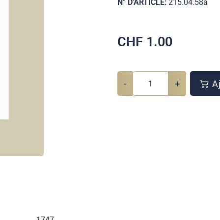
N° D'ARTICLE:
215.04.58a
CHF
1.00
-
+
Aj
1747