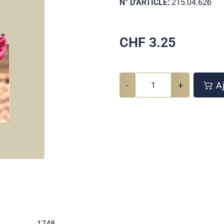
N° D'ARTICLE:
215.04.62b
CHF
3.25
-
+
Aj
1748