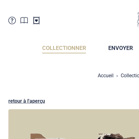
Service Clientele
Actualités
Points de vente
Abonnement
COLLECTIONNER
ENVOYER
Newsletter
Brochures
Archives des Brochures
Musée de la poste du Liechtenstein
Accueil
Collecti
Archives des timbrage
Sociétés de collectionneurs
Presse / Médias
Crypto Timbres
Principauté de Liechtenstein
Postcrossing
retour à l'aperçu
Stamp Manager