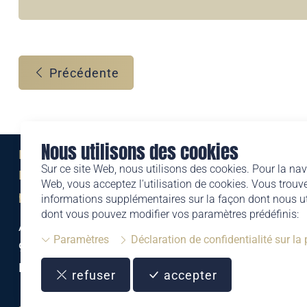
Précédente
Nous utilisons des cookies
Eine Marke der
Sur ce site Web, nous utilisons des cookies. Pour la nav
Liechtensteinischen Post AG
Web, vous acceptez l'utilisation de cookies. Vous trouve
post.li
informations supplémentaires sur la façon dont nous uti
dont vous pouvez modifier vos paramètres prédéfinis:
Alte Zollstrasse 11
Paramètres
Déclaration de confidentialité sur la
9494 Schaan
Liechtenstein
refuser
accepter
T +423 399 44 66