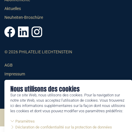
Aktuelles
Neuheiten-Broschüre
© 2026 PHILATELIE LIECHTENSTEIN
AGB
Impressum
Datenschutzerklärung
Nous utilisons des cookies
Sur ce site Web, nous utilisons des cookies. Pour la navigation sur
notre site Web, vous acceptez l'utilisation de cookies. Vous trouverez
ici des informations supplémentaires sur la façon dont nous utilisons
les cookies et dont vous pouvez modifier vos paramètres prédéfinis:
©2026 by Philatelie Liechtenstein | All rights reserved
Paramètres
Déclaration de confidentialité sur la protection de données