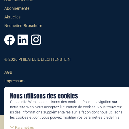
Abonnemente
Aktuelles
Neuheiten-Broschüre
© 2026 PHILATELIE LIECHTENSTEIN
AGB
Impressum
Datenschutzerklärung
Nous utilisons des cookies
Sur ce site Web, nous utilisons des cookies. Pour la navigation sur
notre site Web, vous acceptez l'utilisation de cookies. Vous trouverez
ici des informations supplémentaires sur la façon dont nous utilisons
les cookies et dont vous pouvez modifier vos paramètres prédéfinis:
©2026 by Philatelie Liechtenstein | All rights reserved
Paramètres