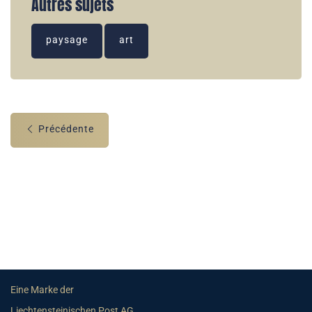
Autres sujets
paysage
art
Précédente
Eine Marke der
Liechtensteinischen Post AG