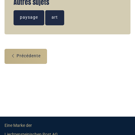
Autres sujets
paysage
art
Précédente
Eine Marke der
Liechtensteinischen Post AG