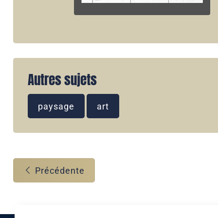
Autres sujets
paysage
art
Précédente