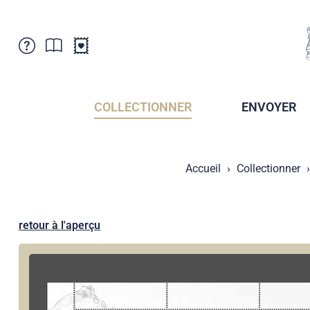
Service Clientele
Actualités
Points de vente
Abonnement
COLLECTIONNER
ENVOYER
Newsletter
Brochures
Archives des Brochures
Musée de la poste du Liechtenstein
Accueil
Collectionner
Archives des timbrage
Sociétés de collectionneurs
Presse / Médias
Crypto Timbres
Principauté de Liechtenstein
Postcrossing
retour à l'aperçu
Stamp Manager