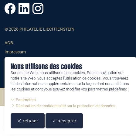
© 2026 PHILATELIE LIECHTENSTEIN
AGB
Impressum
Datenschutzerklärung
Nous utilisons des cookies
Sur ce site Web, nous utilisons des cookies. Pour la navigation sur
notre site Web, vous acceptez l'utilisation de cookies. Vous trouverez
ici des informations supplémentaires sur la façon dont nous utilisons
les cookies et dont vous pouvez modifier vos paramètres prédéfinis:
©2026 by Philatelie Liechtenstein | All rights reserved
Paramètres
Déclaration de confidentialité sur la protection de données
refuser
accepter