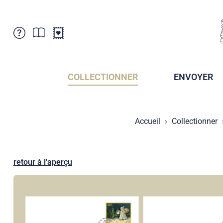
Service Clientele
Actualités
Points de vente
Abonnement
COLLECTIONNER
ENVOYER
Newsletter
Brochures
Archives des Brochures
Musée de la poste du Liechtenstein
Accueil
Collectionner
Archives des timbrage
Sociétés de collectionneurs
Presse / Médias
Crypto Timbres
Principauté de Liechtenstein
Postcrossing
retour à l'aperçu
Stamp Manager