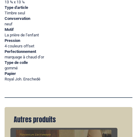
13 ¾ x 13 ¼
Type d'article
Timbre seul
Convservation
neuf
Motif
La prière de l‘enfant
Pression
4 couleurs offset
Perfectionnement
marquage à chaud d‘or
Type de colle
gommé
Papier
Royal Joh. Enschedé
Autres produits