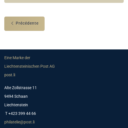
Précédente
Eine Marke der
Liechtensteinischen Post AG
post.li
Alte Zollstrasse 11
9494 Schaan
Liechtenstein
T +423 399 44 66
philatelie@post.li