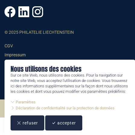
© 2025 PHILATELIE LIECHTENSTEIN
CGV
Impressum
Conditions générales
Nous utilisons des cookies
Informations juridiques
Sur ce site Web, nous utilisons des cookies. Pour la navigation sur
notre site Web, vous acceptez l'utilisation de cookies. Vous trouverez
ici des informations supplémentaires sur la façon dont nous utilisons
les cookies et dont vous pouvez modifier vos paramètres prédéfinis:
Paramètres
Déclaration de confidentialité sur la protection de données
©2026 by Philatelie Liechtenstein | All rights reserved
refuser
accepter