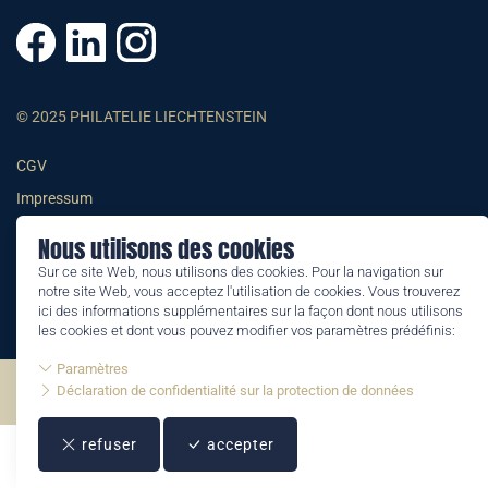
© 2025 PHILATELIE LIECHTENSTEIN
CGV
Impressum
Conditions générales
Nous utilisons des cookies
Informations juridiques
Sur ce site Web, nous utilisons des cookies. Pour la navigation sur
notre site Web, vous acceptez l'utilisation de cookies. Vous trouverez
ici des informations supplémentaires sur la façon dont nous utilisons
les cookies et dont vous pouvez modifier vos paramètres prédéfinis:
Paramètres
Déclaration de confidentialité sur la protection de données
©2026 by Philatelie Liechtenstein | All rights reserved
refuser
accepter