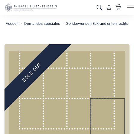
0
M
Accueil
Demandes spéciales
Sonderwunsch Eckrand unten rechts
SOLD OUT