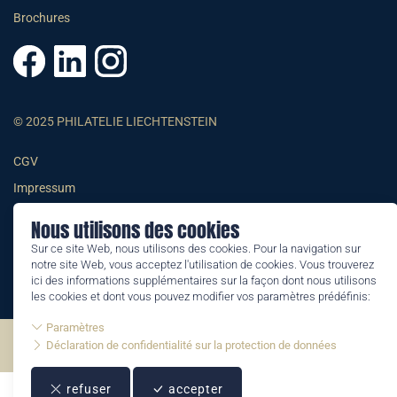
Brochures
© 2025 PHILATELIE LIECHTENSTEIN
CGV
Impressum
Conditions générales
Nous utilisons des cookies
Informations juridiques
Sur ce site Web, nous utilisons des cookies. Pour la navigation sur
notre site Web, vous acceptez l'utilisation de cookies. Vous trouverez
ici des informations supplémentaires sur la façon dont nous utilisons
les cookies et dont vous pouvez modifier vos paramètres prédéfinis:
Paramètres
©2026 by Philatelie Liechtenstein | All rights reserved
Déclaration de confidentialité sur la protection de données
refuser
accepter