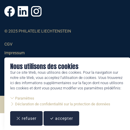
© 2025 PHILATELIE LIECHTENSTEIN
CGV
Impressum
Conditions générales
Nous utilisons des cookies
Informations juridiques
Sur ce site Web, nous utilisons des cookies. Pour la navigation sur
notre site Web, vous acceptez l'utilisation de cookies. Vous trouverez
ici des informations supplémentaires sur la façon dont nous utilisons
les cookies et dont vous pouvez modifier vos paramètres prédéfinis:
Paramètres
Déclaration de confidentialité sur la protection de données
©2026 by Philatelie Liechtenstein | All rights reserved
refuser
accepter