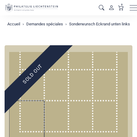
0
M
Accueil
Demandes spéciales
Sonderwunsch Eckrand unten links
SOLD OUT