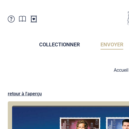
Service Clientele
Actualités
Points de vente
Abonnement
COLLECTIONNER
ENVOYER
Newsletter
Brochures
Archives des Brochures
Musée de la poste du Liechtenstein
Accueil
Archives des timbrage
Sociétés de collectionneurs
Presse / Médias
Crypto Timbres
Principauté de Liechtenstein
Postcrossing
retour à l'aperçu
Stamp Manager