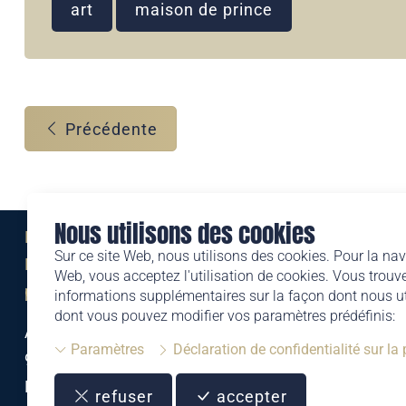
art
maison de prince
Précédente
Nous utilisons des cookies
Eine Marke der
Sur ce site Web, nous utilisons des cookies. Pour la nav
Liechtensteinischen Post AG
Web, vous acceptez l'utilisation de cookies. Vous trouve
post.li
informations supplémentaires sur la façon dont nous uti
dont vous pouvez modifier vos paramètres prédéfinis:
Alte Zollstrasse 11
Paramètres
Déclaration de confidentialité sur la
9494 Schaan
Liechtenstein
refuser
accepter