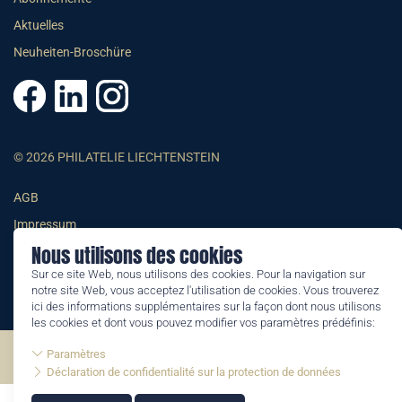
Aktuelles
Neuheiten-Broschüre
© 2026 PHILATELIE LIECHTENSTEIN
AGB
Impressum
Nous utilisons des cookies
Datenschutzerklärung
Sur ce site Web, nous utilisons des cookies. Pour la navigation sur
notre site Web, vous acceptez l'utilisation de cookies. Vous trouverez
ici des informations supplémentaires sur la façon dont nous utilisons
les cookies et dont vous pouvez modifier vos paramètres prédéfinis:
Paramètres
©2026 by Philatelie Liechtenstein | All rights reserved
Déclaration de confidentialité sur la protection de données